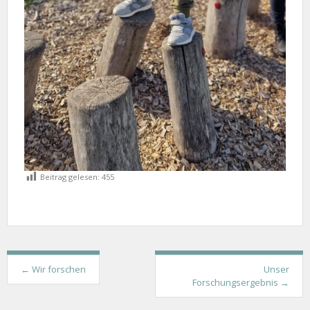
Beitrag gelesen:
455
Post
←
Wir forschen
Unser
navigation
Forschungsergebnis
→