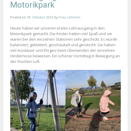
Motorikpark
Posted on
18. Oktober 2023
by
Frau Lehrerin
Heute haben wir unseren ersten Lehrausgang in den
Motorikpark gemacht. Die Kinder hatten viel Spaß und sie
waren bei den einzelnen Stationen sehr geschickt. Es wurde
balanciert, geklettert, geschaukelt und gerutscht. Sie haben
viel Ausdauer und Ehrgeiz beim Überwinden der einzelnen
Hindernisse bewiesen. Ein schöner Vormittag in Bewegung an
der frischen Luft.